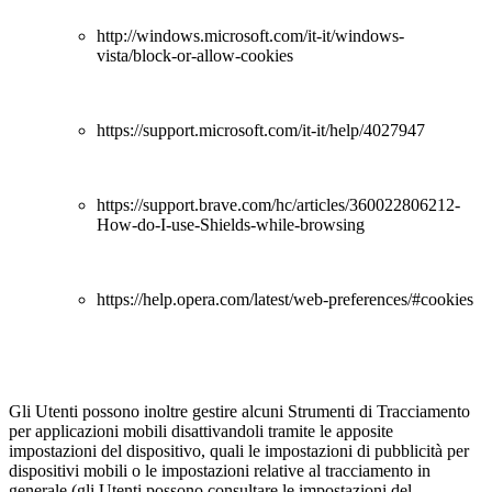
http://windows.microsoft.com/it-it/windows-
vista/block-or-allow-cookies
https://support.microsoft.com/it-it/help/4027947
https://support.brave.com/hc/articles/360022806212-
How-do-I-use-Shields-while-browsing
https://help.opera.com/latest/web-preferences/#cookies
Gli Utenti possono inoltre gestire alcuni Strumenti di Tracciamento
per applicazioni mobili disattivandoli tramite le apposite
impostazioni del dispositivo, quali le impostazioni di pubblicità per
dispositivi mobili o le impostazioni relative al tracciamento in
generale (gli Utenti possono consultare le impostazioni del